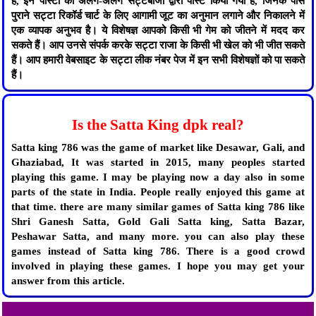
हैं, इन पोस्टों को अलग-अलग सट्टेबाजों द्वारा पोस्ट किया गया है, जिनके पास
पुराने सट्टा रिकॉर्ड चार्ट के लिए आगामी जूट का अनुमान लगाने और निकालने में
एक व्यापक अनुभव है। ये विशेषज्ञ आपको किसी भी गेम को जीतने में मदद कर
सकते हैं। आप उनसे संपर्क करके सट्टा राजा के किसी भी खेल को भी जीत सकते
हैं। आप हमारी वेबसाइट के सट्टा लीक नंबर पेज में इन सभी विशेषज्ञों को पा सकते
हैं।
Is the Satta King dpk real?
Satta king 786 was the game of market like Desawar, Gali, and
Ghaziabad, It was started in 2015, many peoples started
playing this game. I may be playing now a day also in some
parts of the state in India. People really enjoyed this game at
that time. there are many similar games of Satta king 786 like
Shri Ganesh Satta, Gold Gali Satta king, Satta Bazar,
Peshawar Satta, and many more. you can also play these
games instead of Satta king 786. There is a good crowd
involved in playing these games. I hope you may get your
answer from this article.