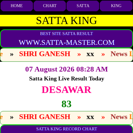
HOME
CHART
SATTA
KING
SATTA KING
BEST SITE SATTA RESULT
WWW.SATTA-MASTER.COM
»
SHRI GANESH
»
xx
»
News
Live
07 August 2026 08:28 AM
Satta King Live Result Today
DESAWAR
83
»
SHRI GANESH
»
xx
»
News
Live
SATTA KING RECORD CHART