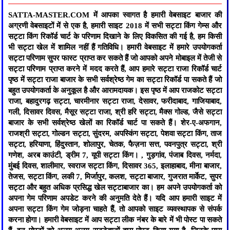
SATTA-MASTER.COM में आपका स्वागत है हमारी वेबसाइट बाजार की
अग्रणी वेबसाइटों में से एक है, हमारी साइट 2018 में सभी सट्टा किंग गेम्स और
सट्टा किंग रिकॉर्ड चार्ट के परिणाम दिखाने के लिए विकसित की गई है, हम किसी
भी सट्टा खेल में शामिल नहीं हैं गतिविधि। हमारी वेबसाइट में हमारे उपयोगकर्ता
सट्टा परिणाम सुपर फास्ट प्राप्त कर सकते हैं जो आपको अपने मोबाइल में तेजी से
सट्टा परिणाम प्राप्त करने में मदद करते हैं, आप हमारे सट्टा राजा रिकॉर्ड चार्ट
पृष्ठ में सट्टा राजा बाजार के सभी सर्वश्रेष्ठ गेम का सट्टा रिकॉर्ड पा सकते हैं जो
बहुत उपयोगकर्ता के अनुकूल है और आरामदायक। इस पृष्ठ में आप राजकोट सट्टा
राजा, बहादुरगढ़ सट्टा, चारमीनार सट्टा राजा, देसावर, फरीदाबाद, गाजियाबाद,
गली, दिसावर दिवस, मैसूर सट्टा राजा, श्री हरि सट्टा, मैक्स गोल्ड, जैसे सट्टा
बाजार के सभी सर्वश्रेष्ठ खेलों का रिकॉर्ड चार्ट पा सकते हैं। शेर-ए-अफगान,
राजश्री सट्टा, गोल्डन सट्टा, सुंदरम, अपस्किंग सट्टा, पेशवा सट्टा किंग, ताज
सट्टा, हरियाणा, हिंदुस्तान, शोलापुर, चेतक, फैज़ना सत्त, पवनपुत्र सट्टा, श्री
गणेश, अरब काउंटी, ड्रीम 7, यूपी सट्टा किंग। , गुड़गांव, पंजाब दिवस, नर्मदा,
मुंबई दिवस, शालीमार, स्वराज सट्टा किंग, दिसावर 365, इलाहाबाद, मीना बाजार,
तेजस, सट्टा किंग, लकी 7, मिर्जापुर, कलश, सट्टा बाजार, गुजरात मार्केट, सुपर
सट्टा और बहुत अधिक प्रसिद्ध खेल सट्टाबाजार का। हम अपने उपयोगकर्ता को
अपना गेम परिणाम अपडेट करने की अनुमति देते हैं। यदि आप हमारी साइट में
अपना सट्टा किंग गेम जोड़ना चाहते हैं, तो आपको साइट व्यवस्थापक से संपर्क
करना होगा। हमारी वेबसाइट में आप सट्टा लीक नंबर के बारे में भी पोस्ट पा सकते