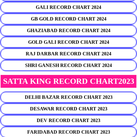
GALI RECORD CHART 2024
GB GOLD RECORD CHART 2024
GHAZIABAD RECORD CHART 2024
GOLD GALI RECORD CHART 2024
RAJ DARBAR RECORD CHART 2024
SHRI GANESH RECORD CHART 2024
SATTA KING RECORD CHART2023
DELHI BAZAR RECORD CHART 2023
DESAWAR RECORD CHART 2023
DEV RECORD CHART 2023
FARIDABAD RECORD CHART 2023