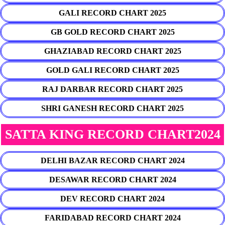
GALI RECORD CHART 2025
GB GOLD RECORD CHART 2025
GHAZIABAD RECORD CHART 2025
GOLD GALI RECORD CHART 2025
RAJ DARBAR RECORD CHART 2025
SHRI GANESH RECORD CHART 2025
SATTA KING RECORD CHART2024
DELHI BAZAR RECORD CHART 2024
DESAWAR RECORD CHART 2024
DEV RECORD CHART 2024
FARIDABAD RECORD CHART 2024