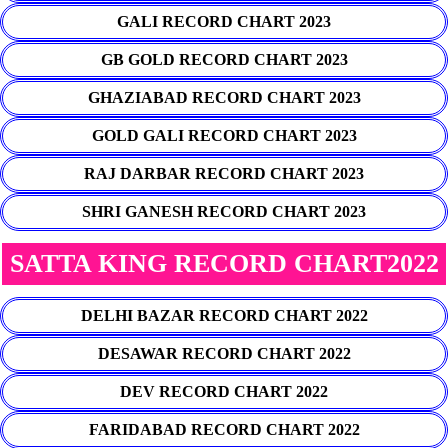
GALI RECORD CHART 2023
GB GOLD RECORD CHART 2023
GHAZIABAD RECORD CHART 2023
GOLD GALI RECORD CHART 2023
RAJ DARBAR RECORD CHART 2023
SHRI GANESH RECORD CHART 2023
SATTA KING RECORD CHART2022
DELHI BAZAR RECORD CHART 2022
DESAWAR RECORD CHART 2022
DEV RECORD CHART 2022
FARIDABAD RECORD CHART 2022