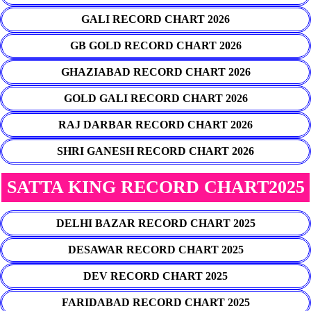
GALI RECORD CHART 2026
GB GOLD RECORD CHART 2026
GHAZIABAD RECORD CHART 2026
GOLD GALI RECORD CHART 2026
RAJ DARBAR RECORD CHART 2026
SHRI GANESH RECORD CHART 2026
SATTA KING RECORD CHART2025
DELHI BAZAR RECORD CHART 2025
DESAWAR RECORD CHART 2025
DEV RECORD CHART 2025
FARIDABAD RECORD CHART 2025