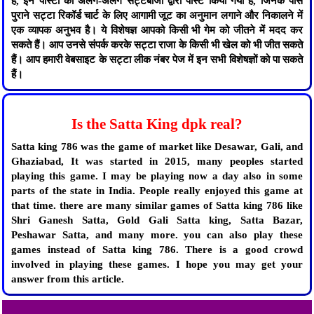
हैं, इन पोस्टों को अलग-अलग सट्टेबाजों द्वारा पोस्ट किया गया है, जिनके पास
पुराने सट्टा रिकॉर्ड चार्ट के लिए आगामी जूट का अनुमान लगाने और निकालने में
एक व्यापक अनुभव है। ये विशेषज्ञ आपको किसी भी गेम को जीतने में मदद कर
सकते हैं। आप उनसे संपर्क करके सट्टा राजा के किसी भी खेल को भी जीत सकते
हैं। आप हमारी वेबसाइट के सट्टा लीक नंबर पेज में इन सभी विशेषज्ञों को पा सकते
हैं।
Is the Satta King dpk real?
Satta king 786 was the game of market like Desawar, Gali, and
Ghaziabad, It was started in 2015, many peoples started
playing this game. I may be playing now a day also in some
parts of the state in India. People really enjoyed this game at
that time. there are many similar games of Satta king 786 like
Shri Ganesh Satta, Gold Gali Satta king, Satta Bazar,
Peshawar Satta, and many more. you can also play these
games instead of Satta king 786. There is a good crowd
involved in playing these games. I hope you may get your
answer from this article.