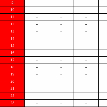
9
--
--
--
10
--
--
--
11
--
--
--
12
--
--
--
13
--
--
--
14
--
--
--
15
--
--
--
16
--
--
--
17
--
--
--
18
--
--
--
19
--
--
--
20
--
--
--
21
--
--
--
22
--
--
--
23
--
--
--