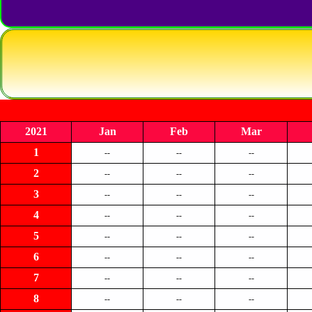
2021
Jan
Feb
Mar
1
--
--
--
2
--
--
--
3
--
--
--
4
--
--
--
5
--
--
--
6
--
--
--
7
--
--
--
8
--
--
--