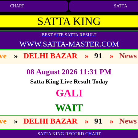
CHART
SATTA
SATTA KING
BEST SITE SATTA RESULT
WWW.SATTA-MASTER.COM
DELHI BAZAR
»
91
»
News
Live
08 August 2026 11:31 PM
Satta King Live Result Today
GALI
WAIT
DELHI BAZAR
»
91
»
News
Live
SATTA KING RECORD CHART