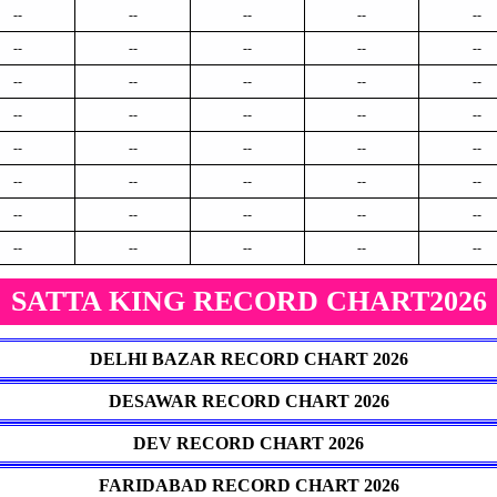
--
--
--
--
--
--
--
--
--
--
--
--
--
--
--
--
--
--
--
--
--
--
--
--
--
--
--
--
--
--
--
--
--
--
--
--
--
--
--
--
SATTA KING RECORD CHART2026
DELHI BAZAR RECORD CHART 2026
DESAWAR RECORD CHART 2026
DEV RECORD CHART 2026
FARIDABAD RECORD CHART 2026