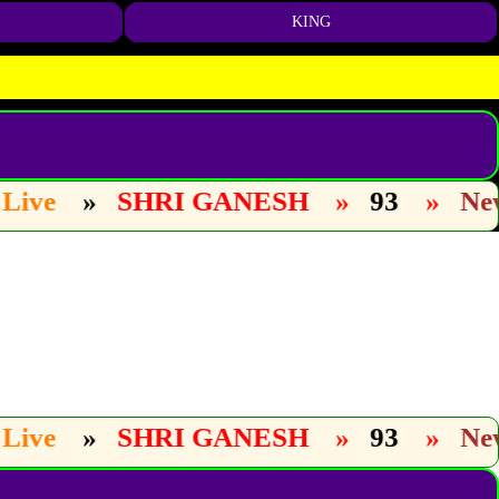
KING
»
SHRI GANESH
»
93
»
News
Live
»
SHRI GANESH
»
93
»
News
Live