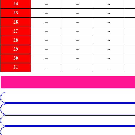
24
--
--
--
25
--
--
--
26
--
--
--
27
--
--
--
28
--
--
--
29
--
--
--
30
--
--
--
31
--
--
--