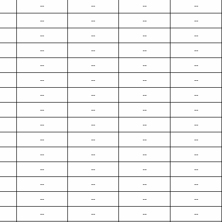
--
--
--
--
--
--
--
--
--
--
--
--
--
--
--
--
--
--
--
--
--
--
--
--
--
--
--
--
--
--
--
--
--
--
--
--
--
--
--
--
--
--
--
--
--
--
--
--
--
--
--
--
--
--
--
--
--
--
--
--